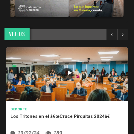
VIDEOS
DEPORTE
Posta! llega a Fray Mamerto Esquiú
16/01/24
189