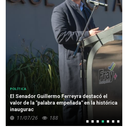
POLÍTICA
a
Soria llamó a “superar diferencias y trabajar
para la gente”
02/07/26
188