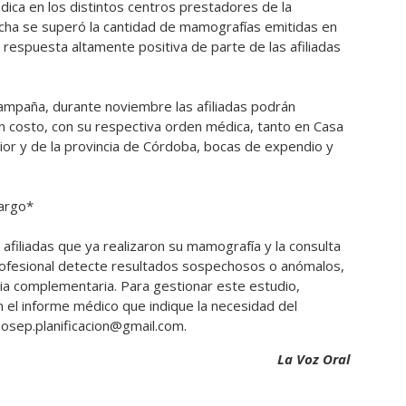
dica en los distintos centros prestadores de la
fecha se superó la cantidad de mamografías emitidas en
 respuesta altamente positiva de parte de las afiliadas
 campaña, durante noviembre las afiliadas podrán
n costo, con su respectiva orden médica, tanto en Casa
ior y de la provincia de Córdoba, bocas de expendio y
cargo*
afiliadas que ya realizaron su mamografía y la consulta
rofesional detecte resultados sospechosos o anómalos,
a complementaria. Para gestionar este estudio,
 el informe médico que indique la necesidad del
 osep.planificacion@gmail.com.
La Voz Oral