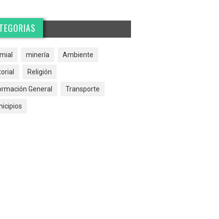
TEGORIAS
mial
minería
Ambiente
torial
Religión
ormación General
Transporte
icipios