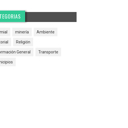
TEGORIAS
mial
minería
Ambiente
torial
Religión
ormación General
Transporte
icipios