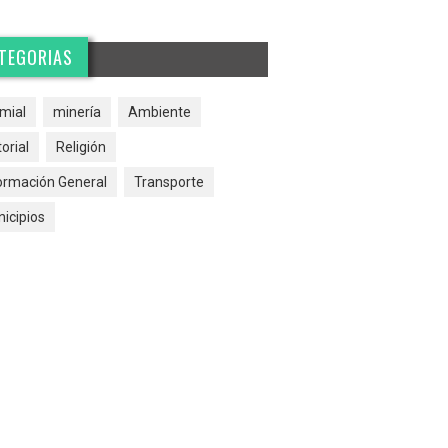
TEGORIAS
mial
minería
Ambiente
torial
Religión
ormación General
Transporte
icipios