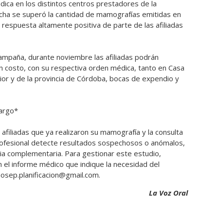
dica en los distintos centros prestadores de la
fecha se superó la cantidad de mamografías emitidas en
 respuesta altamente positiva de parte de las afiliadas
 campaña, durante noviembre las afiliadas podrán
n costo, con su respectiva orden médica, tanto en Casa
ior y de la provincia de Córdoba, bocas de expendio y
cargo*
afiliadas que ya realizaron su mamografía y la consulta
rofesional detecte resultados sospechosos o anómalos,
a complementaria. Para gestionar este estudio,
 el informe médico que indique la necesidad del
 osep.planificacion@gmail.com.
La Voz Oral