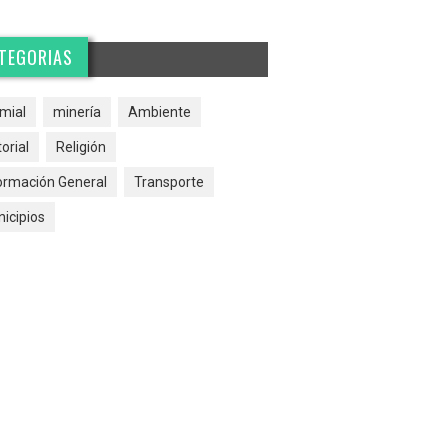
TEGORIAS
mial
minería
Ambiente
torial
Religión
ormación General
Transporte
icipios