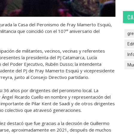
CA
urada la Casa del Peronismo de Fray Mamerto Esquiú,
itancia que coincidió con el 107° aniversario del
gre
Edi
ipación de militantes, vecinos, vecinas y referentes
Inf
n presentes la presidenta del PJ Catamarca, Lucía
io del Poder Ejecutivo, Rubén Dusso; la intendenta
Mun
residente del PJ de Fray Mamerto Esquiú y vicepresidente
reyra, junto al Consejo Directivo partidario.
si 36 años por dirigentes del peronismo local. La
r Ángel Ricardo Cuello en nombre y representación del
y importante de Pilar Kent de Saadi y de otros dirigentes
eño colectivo que atravesó generaciones.
z destacó que fue gracias a la decisión de Guillermo
utarse, aproximadamente en 2021, después de muchos