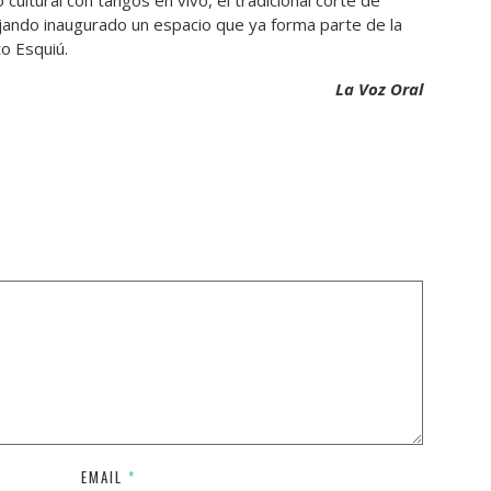
ultural con tangos en vivo, el tradicional corte de
ejando inaugurado un espacio que ya forma parte de la
o Esquiú.
La Voz Oral
EMAIL
*