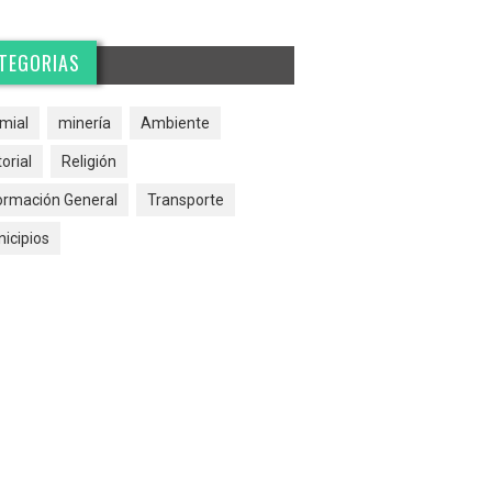
TEGORIAS
mial
minería
Ambiente
torial
Religión
ormación General
Transporte
icipios