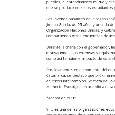
pueblos, el entendimiento mutuo y el c
que se produce entre los estudiantes y 
Las jóvenes pasantes de la organizaci
Jimena García, de 25 años y oriunda de
Organización Naciones Unidas; y Gabrie
compartiendo otros encuentros de inte
Durante la charla con el gobernador, l
motivaciones, sus extensas y riquísima
como así también el impacto de su arri
Paralelamente, en el momento del encu
Catamarca, se destacó que próximamen
de estos intercambios. Se trata del j
Mamerto Esquiú, quien accedió a esta 
*Acerca de YFU*
YFU es una de las organizaciones educa
con muchos años de experiencia en to